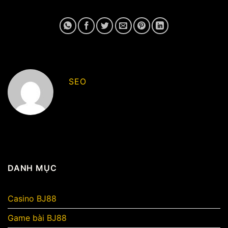
SEO
DANH MỤC
Casino BJ88
Game bài BJ88