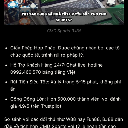
CMD Sports BJ88
Giấy Phép Hợp Pháp: Được chứng nhận bởi các tổ
chức quốc tế, tránh rủi ro pháp lý.
Hỗ Trợ Khách Hàng 24/7: Chat live, hotline
0992.460.570 bằng tiếng Việt.
Rút Tiền Siêu Tốc: Xử lý trong 5-15 phút, không phí
ẩn.
Cộng Đồng Lớn: Hơn 500.000 thành viên, với đánh
giá 4.9/5 trên Trustpilot.
So sánh với các đối thủ như W88 hay Fun88, BJ88 dẫn
đầu về tích hợp CMD Sports với tỷ lệ hoàn tiền cao