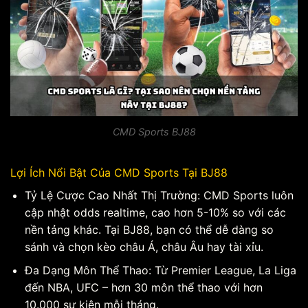
CMD Sports BJ88
Lợi Ích Nổi Bật Của CMD Sports Tại BJ88
Tỷ Lệ Cược Cao Nhất Thị Trường: CMD Sports luôn
cập nhật odds realtime, cao hơn 5-10% so với các
nền tảng khác. Tại BJ88, bạn có thể dễ dàng so
sánh và chọn kèo châu Á, châu Âu hay tài xỉu.
Đa Dạng Môn Thể Thao: Từ Premier League, La Liga
đến NBA, UFC – hơn 30 môn thể thao với hơn
10.000 sự kiện mỗi tháng.