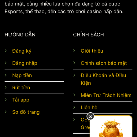
bảo mật, cùng nhiều lựa chọn đa dạng từ cá cược
Esports, thể thao, đến các trò chơi casino hấp dẫn.
HƯỚNG DẪN
CHÍNH SÁCH
Đăng ký
Giới thiệu
Đăng nhập
Chính sách bảo mật
Nạp tiền
Điều Khoản và Điều
Kiện
Rút tiền
Miễn Trừ Trách Nhiệm
Tải app
Liên hệ
Sơ đồ trang
×
CEO BJ88
: Beau
Green