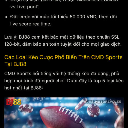
vs Liverpool”.
Đặt cược với mức tối thiểu 50.000 VND, theo dõi
live score realtime.
Lưu ý: BJ88 cam kết bảo mật dữ liệu theo chuẩn SSL
128-bit, đảm bảo an toàn tuyệt đối cho mọi giao dịch.
Các Loại Kèo Cược Phổ Biến Trên CMD Sports
Tại BJ88
CMD Sports nổi tiếng với hệ thống kèo đa dạng, phù
hợp mọi trình độ người chơi. Dưới đây là top 5 loại kèo
hot nhất tại BJ88: